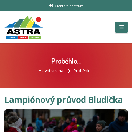
Klientské centrum
Proběhlo...
Hlavní strana
Proběhlo...
Lampiónový průvod Bludička