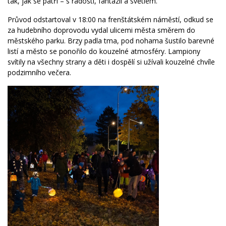
tak, jak se patří – s radostí, fantazií a světlem.
Průvod odstartoval v 18:00 na frenštátském náměstí, odkud se
za hudebního doprovodu vydal ulicemi města směrem do
městského parku. Brzy padla tma, pod nohama šustilo barevné
listí a město se ponořilo do kouzelné atmosféry. Lampiony
svítily na všechny strany a děti i dospělí si užívali kouzelné chvíle
podzimního večera.