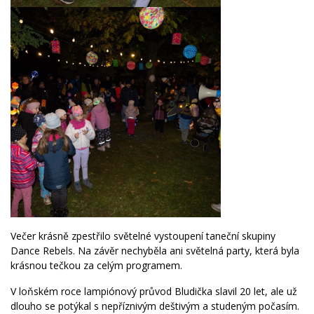
Večer krásně zpestřilo světelné vystoupení taneční skupiny
Dance Rebels. Na závěr nechyběla ani světelná party, která byla
krásnou tečkou za celým programem.
V loňském roce lampiónový průvod Bludička slavil 20 let, ale už
dlouho se potýkal s nepříznivým deštivým a studeným počasím.