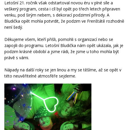
Letošní 21. ročník však odstartoval novou éru v plné síle a
veškerý program, cesta i cíl byl opět po třech letech připraven
venku, pod širým nebem, s dekorací podzimní přírody. A
Bludička opět mohla potvrdit, že podzim ve Frenštátě rozhodně
není šedý.
Děkujeme všem, kteří přišli, pomohli s organizací nebo se
zapojili do programu. Letošní Bludička nám opět ukázala, jak je
podzim krásné období a jsme rádi, že jsme u toho mohla být
právě s vámi.
Nápady na další roky se jen linou a my se těšíme, až se opět v
této neuvěřitelné atmosféře sejdeme.