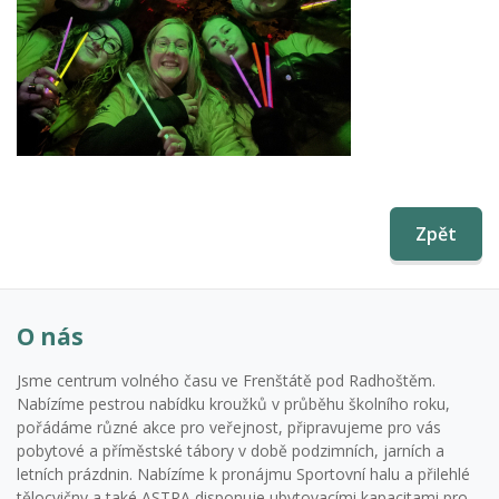
Zpět
O nás
Jsme centrum volného času ve Frenštátě pod Radhoštěm.
Nabízíme pestrou nabídku kroužků v průběhu školního roku,
pořádáme různé akce pro veřejnost, připravujeme pro vás
pobytové a příměstské tábory v době podzimních, jarních a
letních prázdnin. Nabízíme k pronájmu Sportovní halu a přilehlé
tělocvičny a také ASTRA disponuje ubytovacími kapacitami pro